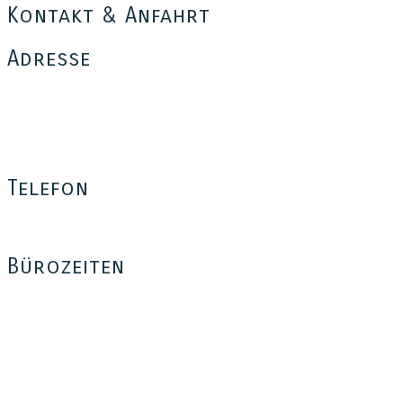
Kontakt & Anfahrt
Adresse
Tom for Dogs
Thomas Münch
Bäumerplan 26
12101 Berlin
Telefon
0176 – 35 37 34 03
Bürozeiten
Mo – Fr: 16:00 – 18:30
Sa: 14:00 – 18:00
Außerhalb dieser Zeiten sind wir telefonisch nicht erreichbar,
freuen uns aber auf eure Anfrage per e-Mail, SMS, WhatsApp
oder iMessage oder per Sprachnachricht auf der Mailbox.