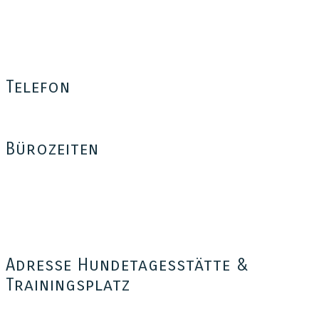
Tom for Dogs
Thomas Münch
Bäumerplan 26
12101 Berlin
Telefon
0176 – 35 37 34 03
Bürozeiten
Mo – Fr: 16:00 – 18:30
Sa: 14:00 – 18:00
Außerhalb dieser Zeiten sind wir telefonisch nicht erreichbar,
freuen uns aber auf eure Anfrage per e-Mail, SMS, WhatsApp
oder iMessage oder per Sprachnachricht auf der Mailbox.
Adresse Hundetagesstätte &
Trainingsplatz
Hundetagesstätte Tom for Dogs