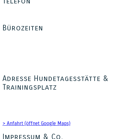
Telefon
0176 – 35 37 34 03
Bürozeiten
Mo – Fr: 16:00 – 18:30
Sa: 14:00 – 18:00
Außerhalb dieser Zeiten sind wir telefonisch nicht erreichbar,
freuen uns aber auf eure Anfrage per e-Mail, SMS, WhatsApp
oder iMessage oder per Sprachnachricht auf der Mailbox.
Adresse Hundetagesstätte &
Trainingsplatz
Hundetagesstätte Tom for Dogs
Kienitzer Straße 41
15831 Blankenfelde Mahlow OT Glasow
> Anfahrt (öffnet Google Maps)
Impressum & Co.