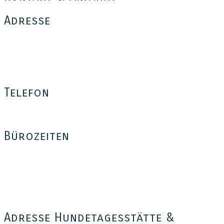
Adresse
Tom for Dogs
Thomas Münch
Bäumerplan 26
12101 Berlin
Telefon
0176 – 35 37 34 03
Bürozeiten
Mo – Fr: 16:00 – 18:30
Sa: 14:00 – 18:00
Außerhalb dieser Zeiten sind wir telefonisch nicht erreichbar,
freuen uns aber auf eure Anfrage per e-Mail, SMS, WhatsApp
oder iMessage oder per Sprachnachricht auf der Mailbox.
Adresse Hundetagesstätte &