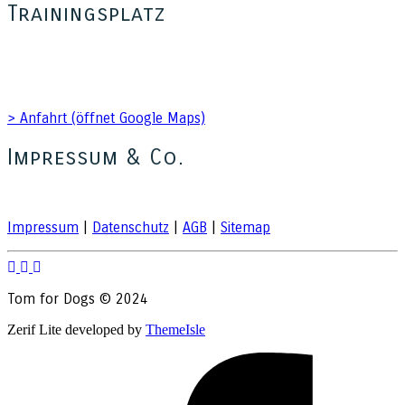
Trainingsplatz
Hundetagesstätte Tom for Dogs
Kienitzer Straße 41
15831 Blankenfelde Mahlow OT Glasow
> Anfahrt (öffnet Google Maps)
Impressum & Co.
Impressum
|
Datenschutz
|
AGB
|
Sitemap
Tom for Dogs © 2024
Zerif Lite
developed by
ThemeIsle