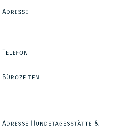
Adresse
Tom for Dogs
Thomas Münch
Bäumerplan 26
12101 Berlin
Telefon
0176 – 35 37 34 03
Bürozeiten
Mo – Fr: 16:00 – 18:30
Sa: 14:00 – 18:00
Außerhalb dieser Zeiten sind wir telefonisch nicht erreichbar,
freuen uns aber auf eure Anfrage per e-Mail, SMS, WhatsApp
oder iMessage oder per Sprachnachricht auf der Mailbox.
Adresse Hundetagesstätte &