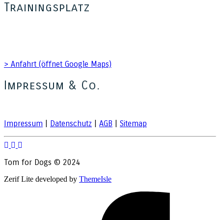
Trainingsplatz
Hundetagesstätte Tom for Dogs
Kienitzer Straße 41
15831 Blankenfelde Mahlow OT Glasow
> Anfahrt (öffnet Google Maps)
Impressum & Co.
Impressum
|
Datenschutz
|
AGB
|
Sitemap
Tom for Dogs © 2024
Zerif Lite
developed by
ThemeIsle