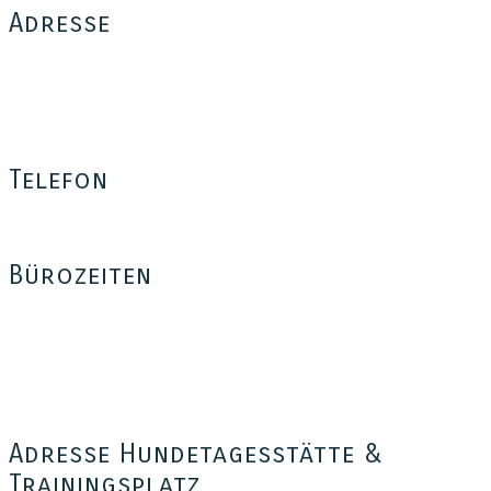
Adresse
Tom for Dogs
Thomas Münch
Bäumerplan 26
12101 Berlin
Telefon
0176 – 35 37 34 03
Bürozeiten
Mo – Fr: 16:00 – 18:30
Sa: 14:00 – 18:00
Außerhalb dieser Zeiten sind wir telefonisch nicht erreichbar,
freuen uns aber auf eure Anfrage per e-Mail, SMS, WhatsApp
oder iMessage oder per Sprachnachricht auf der Mailbox.
Adresse Hundetagesstätte &
Trainingsplatz