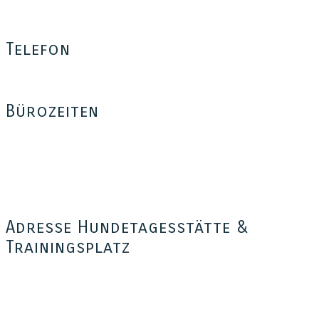
Bäumerplan 26
12101 Berlin
Telefon
0176 – 35 37 34 03
Bürozeiten
Mo – Fr: 16:00 – 18:30
Sa: 14:00 – 18:00
Außerhalb dieser Zeiten sind wir telefonisch nicht erreichbar,
freuen uns aber auf eure Anfrage per e-Mail, SMS, WhatsApp
oder iMessage oder per Sprachnachricht auf der Mailbox.
Adresse Hundetagesstätte &
Trainingsplatz
Hundetagesstätte Tom for Dogs
Kienitzer Straße 41
15831 Blankenfelde Mahlow OT Glasow