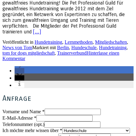
gewaltfreies Hundetraining! Die Pet Professional Guild für
gewaltfreies Hundetraining wurde 2012 mit dem Ziel
gegründet, ein Netzwerk von Expert:innen zu schaffen, die
sich zum gewaltfreien Umgang und Training mit Tieren
verpflichten. Die Mitglieder der Pet Professional Guild
Read
trainieren und
[…]
more
Veröffentlicht in
Hundetraining
,
Lernmethoden
,
Mitgliedschaften
,
about
News von Tom
Markiert mit
Berlin
,
Hundeschule
,
Hundetraining
,
Tom
tom for dogs mitgliedschaft
,
Trainerverbund
Hinterlasse einen
for
Kommentar
Dogs
ist
jetzt
Mitglied
der
Pet
Professional
Anfrage
Guild
Vorname und Name
*
E-Mail-Adresse
*
Telefonnummer (opt.)
Ich möchte mehr wissen über
*