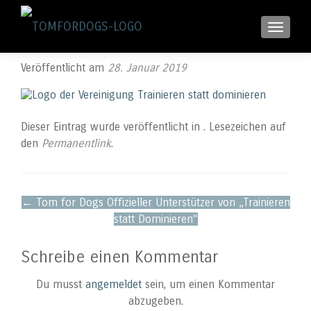
SCHALTE
Veröffentlicht am
28. Januar 2019
Dieser Eintrag wurde veröffentlicht in . Lesezeichen auf
den
Permanentlink
.
Beitragsnavigation
←
Tom for Dogs Offizieller Unterstützer von „Trainieren
statt Dominieren“
Schreibe einen Kommentar
Du musst
angemeldet
sein, um einen Kommentar
abzugeben.